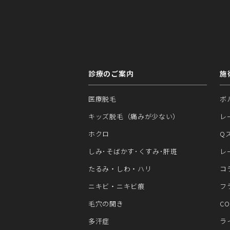
診療のご案内
施
医療脱毛
ボ
キッズ脱毛（痛みが少ない）
レ
ホクロ
Q
しみ･そばかす･くすみ･肝斑
レ
たるみ・しわ・ハリ
コ
ニキビ・ニキビ痕
フ
毛穴の開き
C
多汗症
ラ