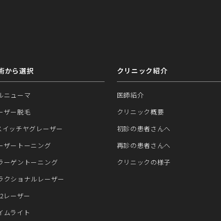
術から選択
クリニック紹介
ルニューマ
医師紹介
ーザー脱毛
クリニック概要
スイッチヤグレーザー
初診の患者さんへ
ーザートーニング
再診の患者さんへ
ラーゲントーニング
クリニックの様子
ラクショナルレーザー
O2レーザー
イムライト