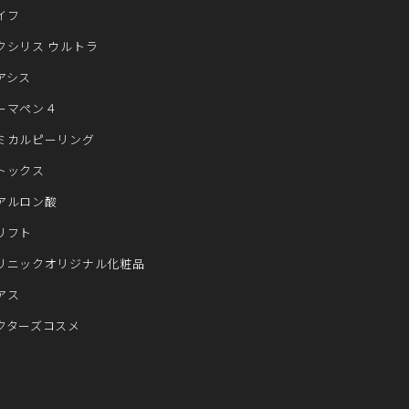
イフ
クシリス ウルトラ
アシス
ーマペン４
ミカルピーリング
トックス
アルロン酸
リフト
リニックオリジナル化粧品
アス
クターズコスメ