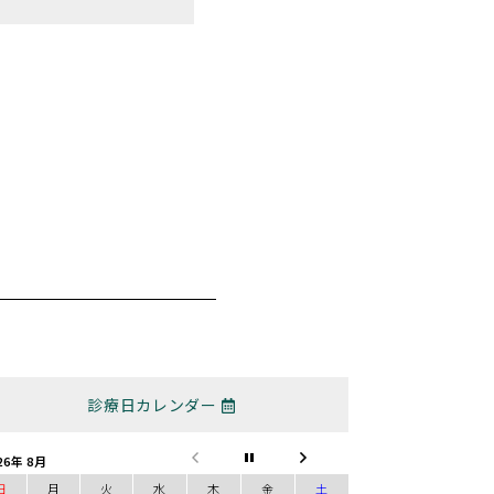
診療日カレンダー
26年 8月
日
月
火
水
木
金
土