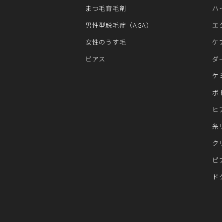
まつ毛育毛剤
ハ
男性型脱毛症（AGA）
エ
女性のうす毛
ケ
ピアス
ダ
ケ
ボ
ヒ
糸
ク
ピ
ド