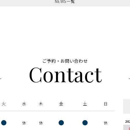
NEWS一覧
ご予約・お問い合わせ
Contact
火
水
木
金
土
日
●
●
●
20
休
休
休