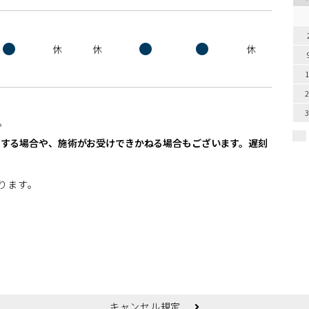
●
●
●
休
休
休
。
しする場合や、施術がお受けできかねる場合もございます。遅刻
。
ります。
美容皮膚科のWEB予約
キャンセル規定