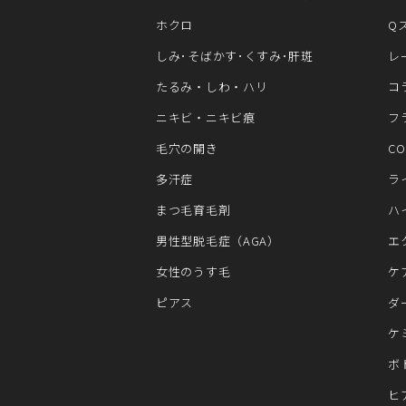
ホクロ
Q
しみ･そばかす･くすみ･肝斑
レ
たるみ・しわ・ハリ
コ
ニキビ・ニキビ痕
フ
毛穴の開き
C
多汗症
ラ
まつ毛育毛剤
ハ
男性型脱毛症（AGA）
エ
女性のうす毛
ケ
ピアス
ダ
ケ
ボ
ヒ