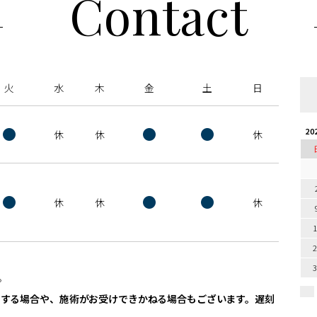
Contact
火
水
木
金
土
日
●
●
●
20
休
休
休
●
●
●
休
休
休
。
しする場合や、施術がお受けできかねる場合もございます。遅刻