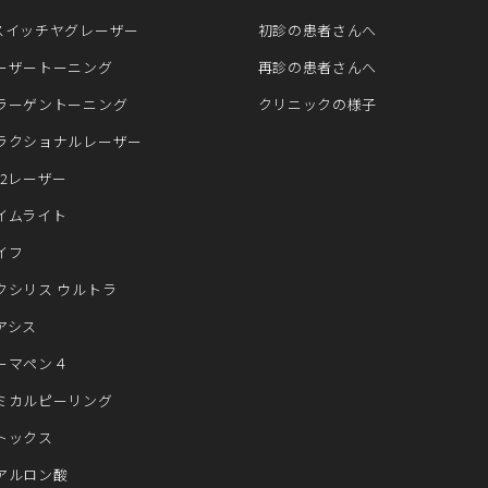
スイッチヤグレーザー
初診の患者さんへ
ーザートーニング
再診の患者さんへ
ラーゲントーニング
クリニックの様子
ラクショナルレーザー
O2レーザー
イムライト
イフ
クシリス ウルトラ
アシス
ーマペン４
ミカルピーリング
トックス
アルロン酸