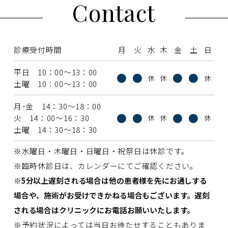
Contact
診療受付時間
月
火
水
木
金
土
日
平日 10：00〜13：00
●
●
●
●
休
休
休
土曜 10：00〜13：00
月･金 14：30〜18：00
●
●
●
●
火 14：00〜16：30
休
休
休
土曜 14：30〜18：30
※水曜日・木曜日・日曜日・祝祭日は休診です。
※臨時休診日は、カレンダーにてご確認ください。
※5分以上遅刻される場合は他の患者様を先にお通しする
場合や、施術がお受けできかねる場合もございます。遅刻
される場合はクリニックにお電話お願いいたします。
※予約状況によっては当日お待たせすることもありま