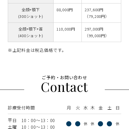
全顔+顎下
88,000円
237,600円
(300ショット)
（79,200円）
全顔+顎下+首
110,000円
297,000円
(400ショット)
（99,000円）
※上記料金は税込価格です。
ご予約・お問い合わせ
Contact
診療受付時間
月
火
水
木
金
土
日
平日 10：00〜13：00
●
●
●
●
休
休
休
土曜 10：00〜13：00