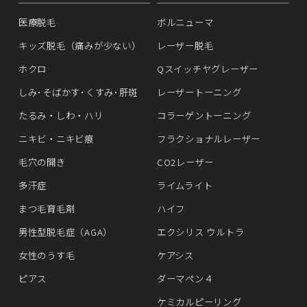
医療脱毛
ボルニューマ
キッズ脱毛（痛みが少ない）
レーザー脱毛
ホクロ
Qスイッチヤグレーザー
しみ･そばかす･くすみ･肝斑
レーザートーニング
たるみ・しわ・ハリ
コラーゲントーニング
ニキビ・ニキビ痕
フラクショナルレーザー
毛穴の開き
CO2レーザー
多汗症
ライムライト
まつ毛育毛剤
ハイフ
男性型脱毛症（AGA）
エクシリス ウルトラ
女性のうす毛
ケアシス
ピアス
ダーマペン４
ケミカルピーリング