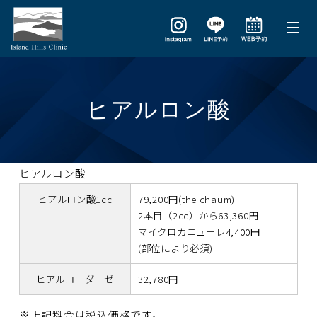
ヒアルロン酸
ヒアルロン酸
ヒアルロン酸1cc
79,200円(the chaum)
2本目（2cc）から63,360円
マイクロカニューレ4,400円
(部位により必須)
ヒアルロニダーゼ
32,780円
※上記料金は税込価格です。