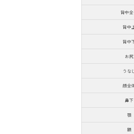
背中全
背中
背中
お尻
うな
顔全
鼻下
顎
額