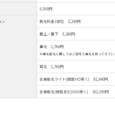
5,500円
ョン
剃毛料金1部位 2,200円
眉上／眉下 5,280円
鼻毛 1,760円
※鼻毛脱毛に関してはご自宅で鼻毛を剃ってきてい
耳毛 1,760円
全身脱毛ライト(顔首VIO除く)
81,840円
全身脱毛(顔首含む)(VIO除く)
102,300円