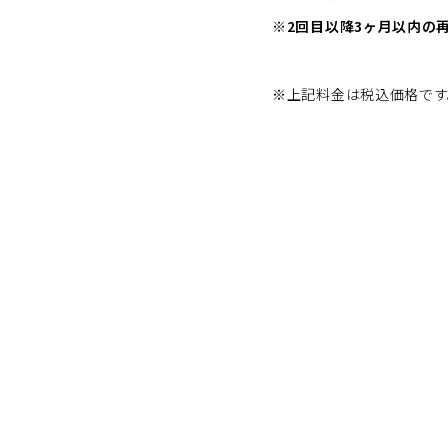
※2回目以降3ヶ月以内の再
※上記料金は税込価格です
診療受付時間
月
平日 10：00〜13：00