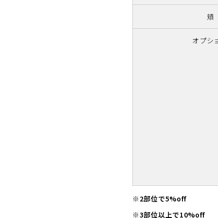
頬
オプシ
※2部位で5%off
※3部位以上で10%off