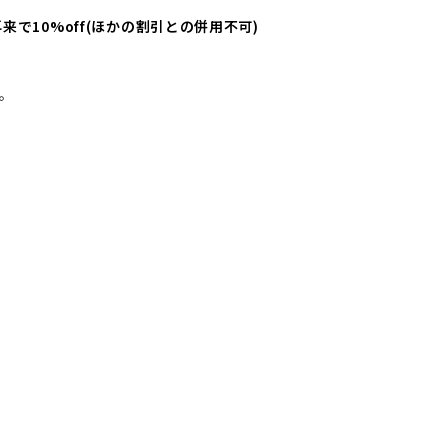
来で10%off(ほかの割引との併用不可)
。
火
水
木
金
土
日