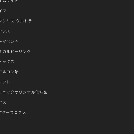
イムライト
イフ
クシリス ウルトラ
アシス
ーマペン４
ミカルピーリング
トックス
アルロン酸
リフト
リニックオリジナル化粧品
アス
クターズコスメ