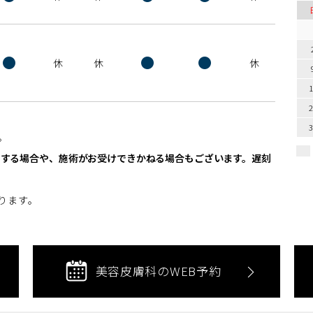
●
●
●
休
休
休
。
しする場合や、施術がお受けできかねる場合もございます。遅刻
。
ります。
美容皮膚科のWEB予約