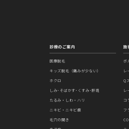
診療のご案内
施
医療脱毛
ボ
キッズ脱毛（痛みが少ない）
レ
ホクロ
Q
しみ･そばかす･くすみ･肝斑
レ
たるみ・しわ・ハリ
コ
ニキビ・ニキビ痕
フ
毛穴の開き
C