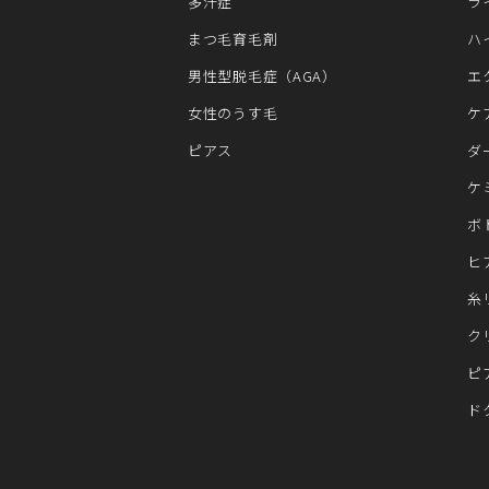
多汗症
ラ
まつ毛育毛剤
ハ
男性型脱毛症（AGA）
エ
女性のうす毛
ケ
ピアス
ダ
ケ
ボ
ヒ
糸
ク
ピ
ド