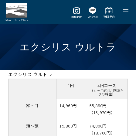
エクシリス ウルトラ
エクシリス ウルトラ
1回
4回コース
（カッコ内は1回あた
りの料金）
額〜目
14,960円
55,880円
（13,970円）
頬〜顎
19,800円
74,800円
（18,700円）